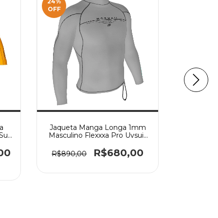
24
%
18
%
OFF
OFF
a
Jaqueta Manga Longa 1mm
Short 
Surf
Masculino Flexxxa Pro Uvsuit
Chestzip 
nja
5a Surf Mormaii - Cinza
Mormaii 
00
R$680,00
R$890,00
R$1.690,
3
x de