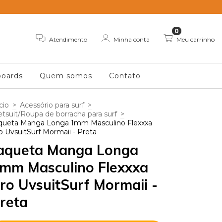
0
Atendimento
Minha conta
Meu carrinho
oards
Quem somos
Contato
cio
>
Acessório para surf
>
tsuit/Roupa de borracha para surf
>
queta Manga Longa 1mm Masculino Flexxxa
o UvsuitSurf Mormaii - Preta
aqueta Manga Longa
mm Masculino Flexxxa
ro UvsuitSurf Mormaii -
reta