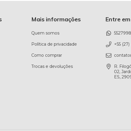
s
Mais informações
Entre em
Quem somos
552799
Política de privacidade
+55 (27
Como comprar
contato
Trocas e devoluções
R. Filog
02, Jard
ES, 290