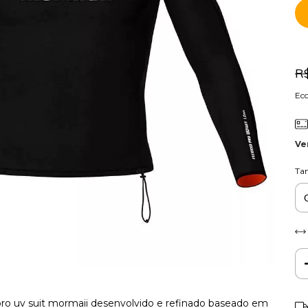
R
Ec
Ve
Ta
o uv suit mormaii desenvolvido e refinado baseado em
Ent