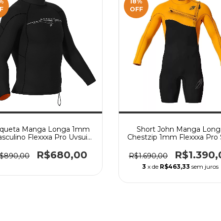
%
18
%
F
OFF
aqueta Manga Longa 1mm
Short John Manga Long
sculino Flexxxa Pro Uvsuit
Chestzip 1mm Flexxxa Pro 
5a Surf Mormaii - Preta
Mormaii 2025 - Preto+Lara
R$680,00
R$1.390,
$890,00
R$1.690,00
3
x de
R$463,33
sem juros