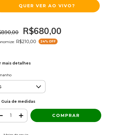
QUER VER AO VIVO?
R$680,00
$890,00
R$210,00
onomize:
24
% OFF
r mais detalhes
manho
Guia de medidas
ALTERAR CEP
regas para o CEP:
Meios de envio