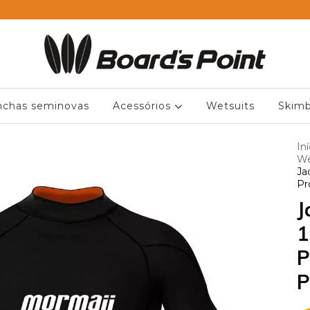
nchas seminovas
Acessórios
Wetsuits
Skimb
Iní
We
Ja
Pr
J
1
P
P