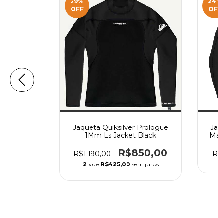
29
%
24
OFF
OF
a longa
Jaqueta Quiksilver Prologue
J
a pro surf
1Mm Ls Jacket Black
Ma
ETO
290,00
R$850,00
R$1.190,00
R
em juros
2
x de
R$425,00
sem juros