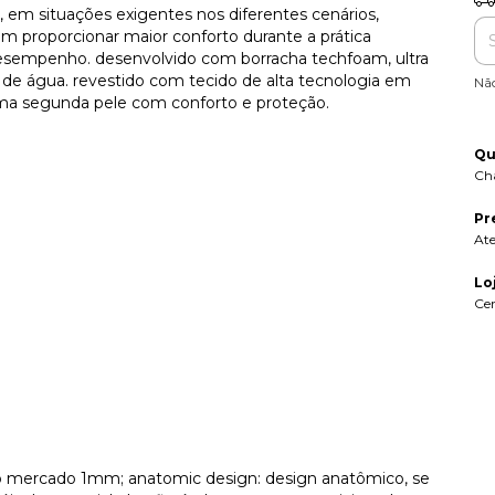
, em situações exigentes nos diferentes cenários,
 proporcionar maior conforto durante a prática
e desempenho. desenvolvido com borracha techfoam, ultra
o de água. revestido com tecido de alta tecnologia em
Nã
uma segunda pele com conforto e proteção.
Qu
Ch
Pr
At
Lo
Ce
do mercado 1mm; anatomic design: design anatômico, se