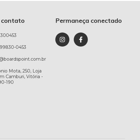
 contato
Permaneça conectado
8300453
) 99830-0453
@boardspoint.com.br
ônio Mota, 250, Loja
im Camburi, Vitória -
90-190