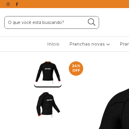
Início
Pranchas novas
Pra
24
%
OFF