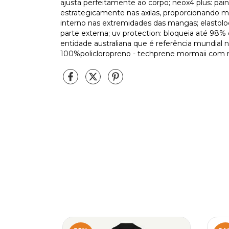
ajusta perfeitamente ao corpo; neox4 plus: painé
estrategicamente nas axilas, proporcionando mov
interno nas extremidades das mangas; elastoloc
parte externa; uv protection: bloqueia até 98%
entidade australiana que é referência mundial 
100%policloropreno - techprene mormaii com r