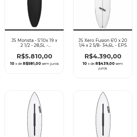
JS Monsta - 5'10x 19 x
JS Xero Fusion 6'0 x 20
2 1/2 - 28,5L -
1/4 x 2 5/8- 34,6L - EPS
Carbontune
R$5.810,00
R$4.390,00
10
x de
R$581,00
sem juros
10
x de
R$439,00
sem
juros