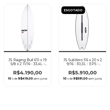
ESGOTADO
JS Raging Bull 6'0 x 19
JS SubXero 5'6 x 20 x 2
5/8 x 2 11/16 - 33,4L -
9/16 - 30,3L - EPS -
PU
HYFi 3.0
R$4.190,00
R$5.910,00
10
x de
R$419,00
sem juros
10
x de
R$591,00
sem juros