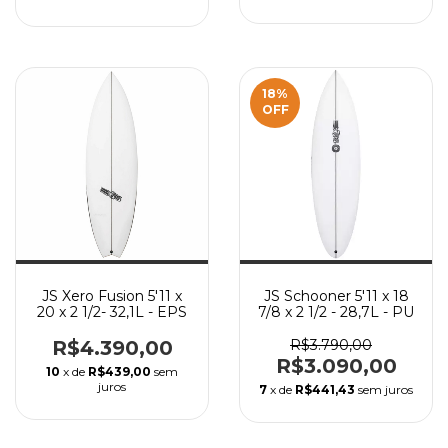
18
%
OFF
JS Xero Fusion 5'11 x
JS Schooner 5'11 x 18
20 x 2 1/2- 32,1L - EPS
7/8 x 2 1/2 - 28,7L - PU
R$4.390,00
R$3.790,00
R$3.090,00
10
x de
R$439,00
sem
juros
7
x de
R$441,43
sem juros