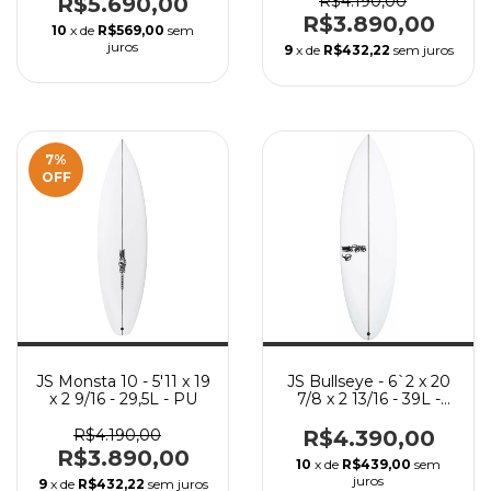
R$5.690,00
R$4.190,00
R$3.890,00
10
x de
R$569,00
sem
juros
9
x de
R$432,22
sem juros
7
%
OFF
JS Monsta 10 - 5'11 x 19
JS Bullseye - 6`2 x 20
x 2 9/16 - 29,5L - PU
7/8 x 2 13/16 - 39L -
EPS
R$4.190,00
R$4.390,00
R$3.890,00
10
x de
R$439,00
sem
juros
9
x de
R$432,22
sem juros