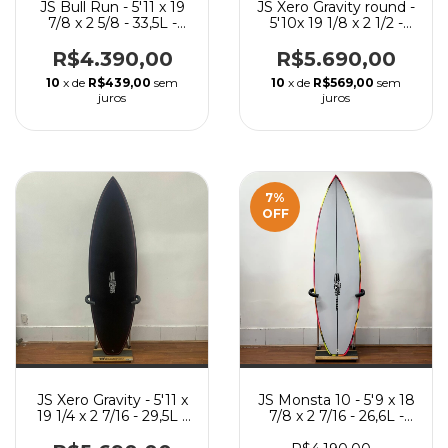
JS Bull Run - 5'11 x 19
JS Xero Gravity round -
7/8 x 2 5/8 - 33,5L -
5'10x 19 1/8 x 2 1/2 -
EPS
28,8L -EPS
Carbontune
R$4.390,00
R$5.690,00
10
x de
R$439,00
sem
10
x de
R$569,00
sem
juros
juros
7
%
OFF
JS Xero Gravity - 5'11 x
JS Monsta 10 - 5'9 x 18
19 1/4 x 2 7/16 - 29,5L -
7/8 x 2 7/16 - 26,6L -
EPS Carbontune
PU