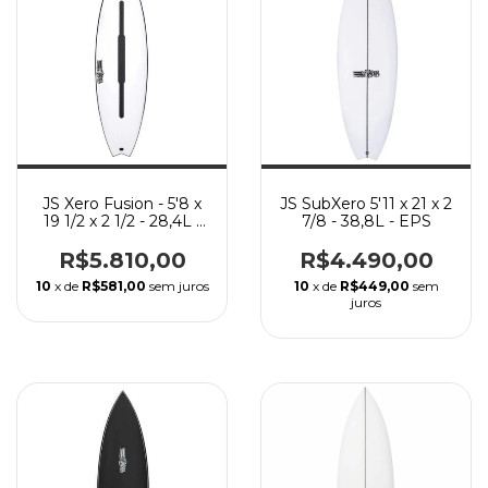
JS Xero Fusion - 5'8 x
JS SubXero 5'11 x 21 x 2
19 1/2 x 2 1/2 - 28,4L -
7/8 - 38,8L - EPS
HYFY 3.0
R$5.810,00
R$4.490,00
10
x de
R$581,00
sem juros
10
x de
R$449,00
sem
juros