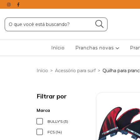
Início
Pranchas novas
Pra
Início
>
Acessório para surf
>
Quilha para pranc
Filtrar por
Marca
BULLY'S (3)
FCS (14)