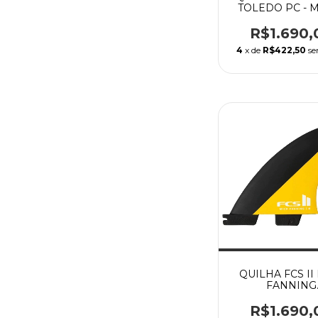
TOLEDO PC - 
R$1.690,
4
x de
R$422,50
se
QUILHA FCS II
FANNING
PERFORMANCE
- LARGE
R$1.690,