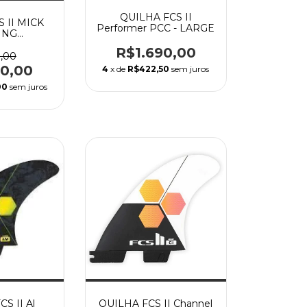
QUILHA FCS II
 II MICK
Performer PCC - LARGE
ING
NCE CORE
R$1.690,00
dia
0,00
90,00
4
x de
R$422,50
sem juros
00
sem juros
S II Al
QUILHA FCS II Channel