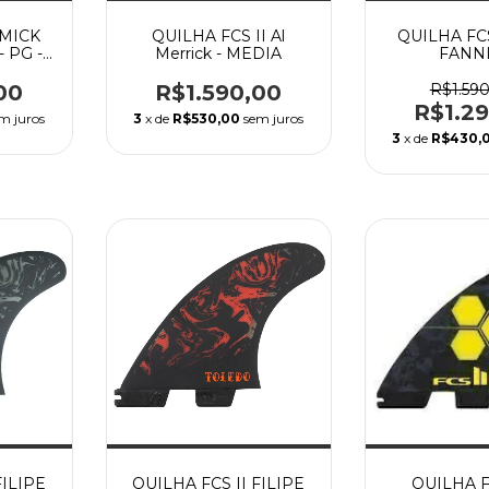
 MICK
QUILHA FCS II Al
QUILHA FCS
 PG -
Merrick - MEDIA
FANN
PERFORMA
- Mé
00
R$1.590,00
R$1.59
R$1.2
m juros
3
x de
R$530,00
sem juros
3
x de
R$430,
FILIPE
QUILHA FCS II FILIPE
QUILHA FC