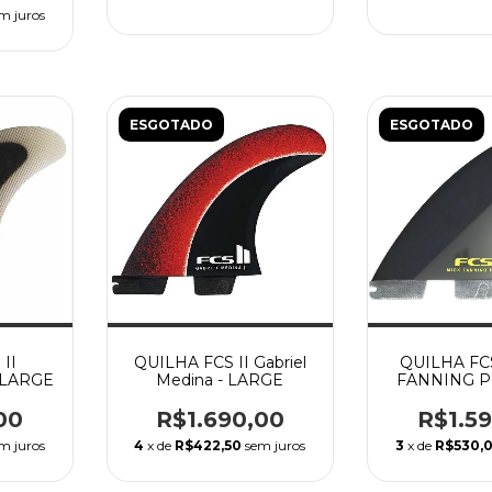
m juros
ESGOTADO
ESGOTADO
II
QUILHA FCS II Gabriel
QUILHA FCS
- LARGE
Medina - LARGE
FANNING PR
LAR
00
R$1.690,00
R$1.5
m juros
4
x de
R$422,50
sem juros
3
x de
R$530,