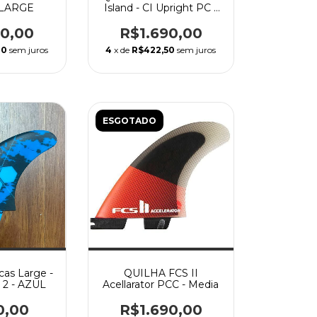
- LARGE
Island - CI Upright PC -
Medium
90,00
R$1.690,00
00
sem juros
4
x de
R$422,50
sem juros
ESGOTADO
cas Large -
QUILHA FCS II
 2 - AZUL
Acellarator PCC - Media
0,00
R$1.690,00