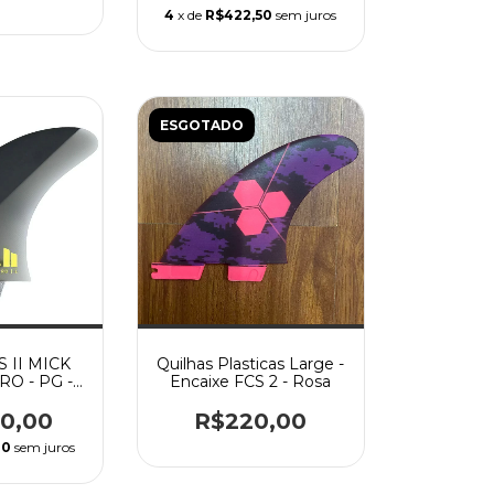
4
x de
R$422,50
sem juros
ESGOTADO
 II MICK
Quilhas Plasticas Large -
O - PG -
Encaixe FCS 2 - Rosa
GE
90,00
R$220,00
00
sem juros