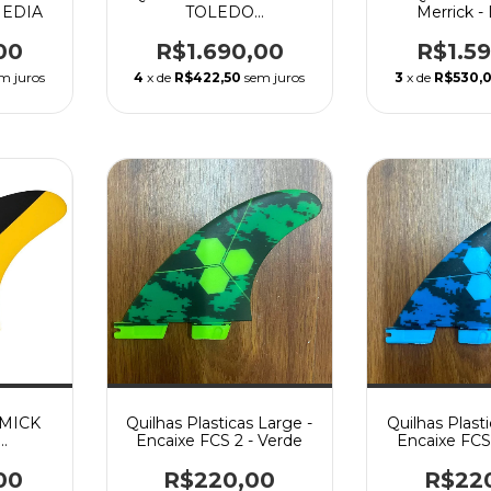
MEDIA
TOLEDO
Merrick 
PERFORMANCE CORE
- LARGE
00
R$1.690,00
R$1.5
m juros
4
x de
R$422,50
sem juros
3
x de
R$530,
 MICK
Quilhas Plasticas Large -
Quilhas Plasti
Encaixe FCS 2 - Verde
Encaixe FCS
 CORE
00
R$220,00
R$22