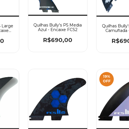
Quilhas Bully's P5 Media
5 Large
Quilhas Bully
Azul - Encaixe FCS2
caixe
Camuflada 
FCS
R$690,00
00
R$69
19
%
OFF