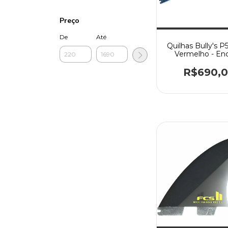
Preço
De
Até
Quilhas Bully's P
Vermelho - En
FCS2
R$690,