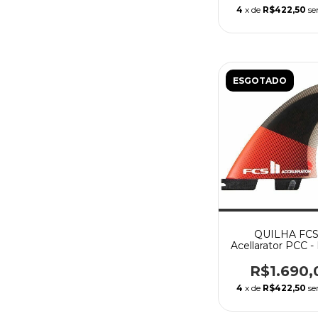
4
x de
R$422,50
se
ESGOTADO
QUILHA FCS 
Acellarator PCC 
R$1.690,
4
x de
R$422,50
se