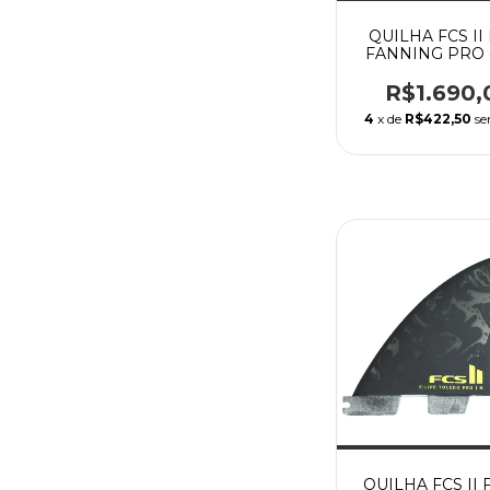
QUILHA FCS II
FANNING PRO -
MEDIUM
R$1.690,
4
x de
R$422,50
se
QUILHA FCS II 