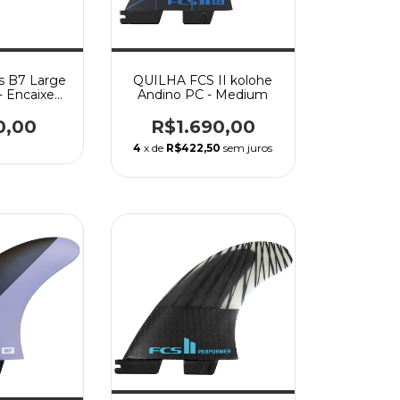
's B7 Large
QUILHA FCS II kolohe
- Encaixe
Andino PC - Medium
2
0,00
R$1.690,00
4
x de
R$422,50
sem juros