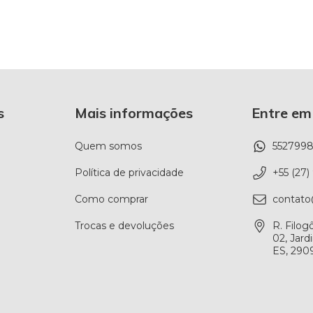
s
Mais informações
Entre em
Quem somos
552799
Política de privacidade
+55 (27
Como comprar
contato
Trocas e devoluções
R. Filog
02, Jard
ES, 290