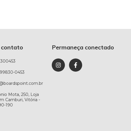
 contato
Permaneça conectado
8300453
) 99830-0453
@boardspoint.com.br
ônio Mota, 250, Loja
im Camburi, Vitória -
90-190