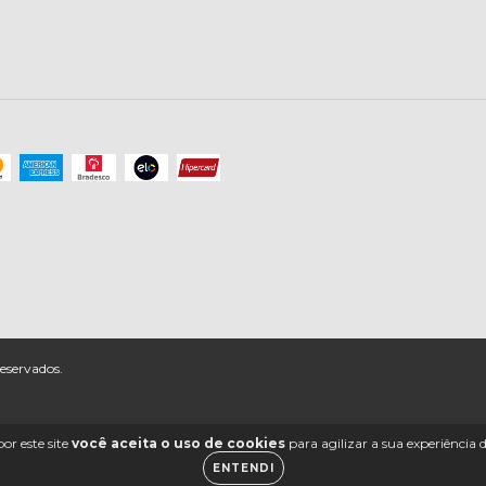
eservados.
or este site
você aceita o uso de cookies
para agilizar a sua experiência
ENTENDI