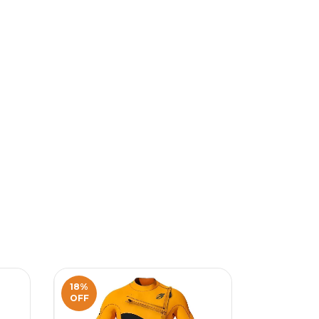
18
%
14
%
OFF
OFF