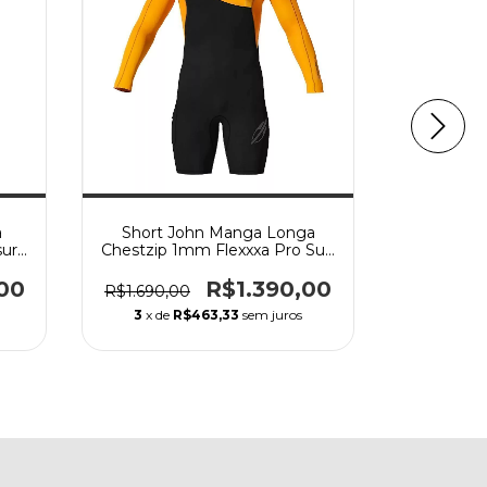
a
Short John Manga Longa
Long j
urf
Chestzip 1mm Flexxxa Pro Surf
chestzip 
Mormaii 2025 - Preto+Laranja
m
00
R$1.390,00
R$1.690,00
R$1.499,
3
x de
R$463,33
sem juros
3
x de