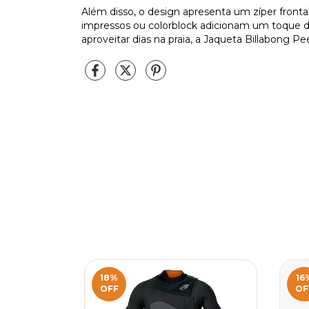
Além disso, o design apresenta um zíper frontal c
impressos ou colorblock adicionam um toque de 
aproveitar dias na praia, a Jaqueta Billabong Pe
18
%
16
OFF
OF