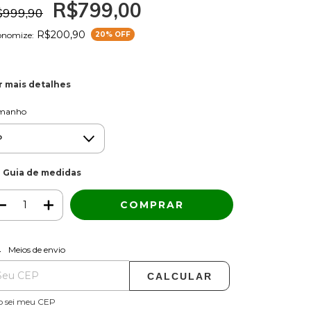
R$799,00
$999,90
R$200,90
onomize:
20
% OFF
r mais detalhes
manho
Guia de medidas
ALTERAR CEP
regas para o CEP:
Meios de envio
CALCULAR
o sei meu CEP