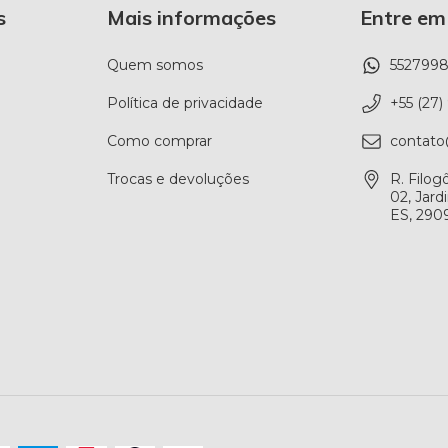
s
Mais informações
Entre em
Quem somos
552799
Política de privacidade
+55 (27
Como comprar
contato
Trocas e devoluções
R. Filog
02, Jard
ES, 290