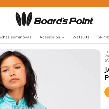
nchas seminovas
Acessórios
Wetsuits
Skimb
Iní
We
JA
J
P