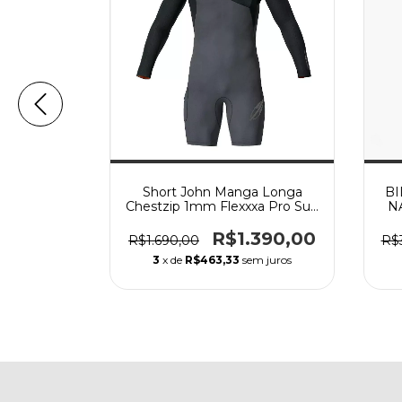
onga 1mm
Short John Manga Longa
BI
Pro Uvsuit
Chestzip 1mm Flexxxa Pro Surf
N
- Preta
Mormaii 2025 - Preto+Cinza
80,00
R$1.390,00
R$1.690,00
R$
3
x de
R$463,33
sem juros