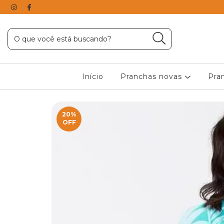
Início
Pranchas novas
Pra
20
%
OFF