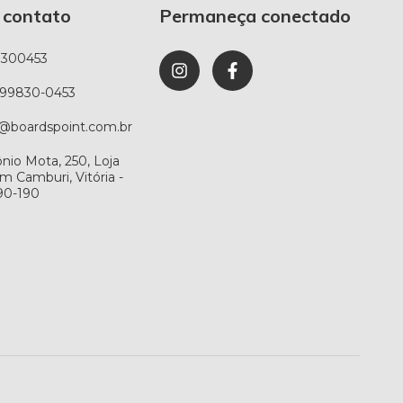
 contato
Permaneça conectado
8300453
) 99830-0453
@boardspoint.com.br
ônio Mota, 250, Loja
im Camburi, Vitória -
90-190