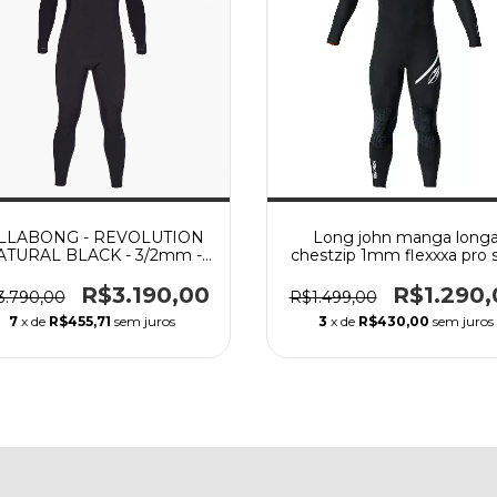
LLABONG - REVOLUTION
Long john manga long
ATURAL BLACK - 3/2mm -
chestzip 1mm flexxxa pro s
Chest Zip
mormaii PRETO
R$3.190,00
R$1.290,
3.790,00
R$1.499,00
7
x de
R$455,71
sem juros
3
x de
R$430,00
sem juros