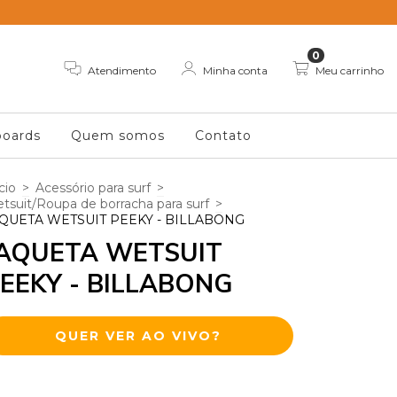
0
Atendimento
Minha conta
Meu carrinho
oards
Quem somos
Contato
cio
>
Acessório para surf
>
tsuit/Roupa de borracha para surf
>
QUETA WETSUIT PEEKY - BILLABONG
AQUETA WETSUIT
EEKY - BILLABONG
QUER VER AO VIVO?