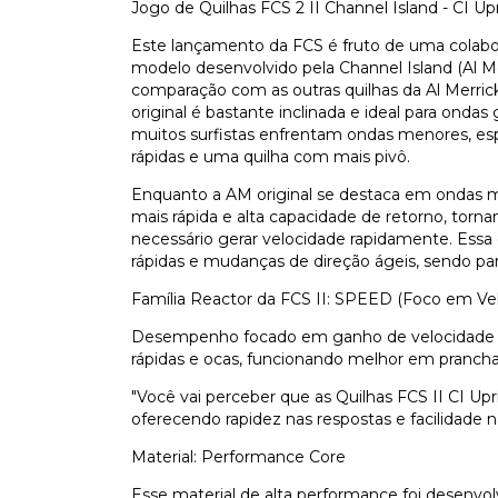
Jogo de Quilhas FCS 2 II Channel Island - CI U
Este lançamento da FCS é fruto de uma colabo
modelo desenvolvido pela Channel Island (Al Me
comparação com as outras quilhas da Al Merrick
original é bastante inclinada e ideal para onda
muitos surfistas enfrentam ondas menores, e
rápidas e uma quilha com mais pivô.
Enquanto a AM original se destaca em ondas m
mais rápida e alta capacidade de retorno, torn
necessário gerar velocidade rapidamente. Essa q
rápidas e mudanças de direção ágeis, sendo par
Família Reactor da FCS II: SPEED (Foco em Ve
Desempenho focado em ganho de velocidade e
rápidas e ocas, funcionando melhor em pranch
"Você vai perceber que as Quilhas FCS II CI U
oferecendo rapidez nas respostas e facilidade na
Material: Performance Core
Esse material de alta performance foi desenvolv