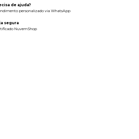
ecisa de ajuda?
endimento personalizado via WhatsApp
ja segura
rtificado NuvemShop