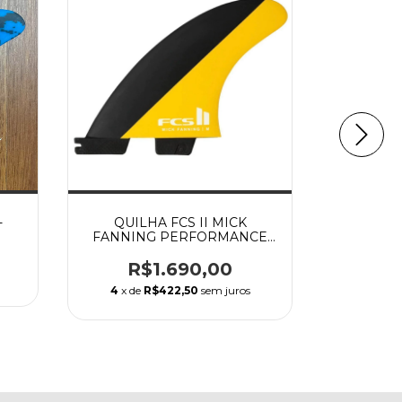
OFF
-
QUILHA FCS II MICK
QUIL
FANNING PERFORMANCE
FANNIN
CORE - LARGE
C
R$1.690,00
R$1.590,
4
x de
R$422,50
sem juros
3
x de