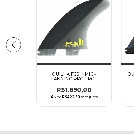
FILIPE
QUILHA FCS II MICK
QU
MEDIA
FANNING PRO - PG -
MEDIUM
00
R$1.690,00
m juros
4
x de
R$422,50
sem juros