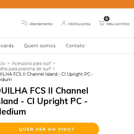
0
Atendimento
Minha conta
Meu carrinho
oards
Quem somos
Contato
cio
>
Acessório para surf
>
ilha para prancha de surf
>
ILHA FCS II Channel Island - CI Upright PC -
edium
UILHA FCS II Channel
sland - CI Upright PC -
edium
QUER VER AO VIVO?