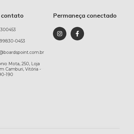
 contato
Permaneça conectado
8300453
) 99830-0453
@boardspoint.com.br
ônio Mota, 250, Loja
im Camburi, Vitória -
90-190