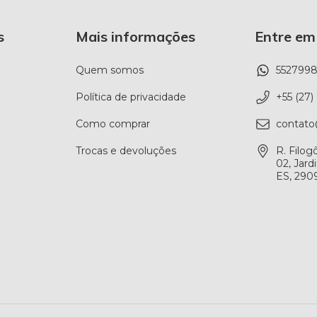
s
Mais informações
Entre em
Quem somos
552799
Política de privacidade
+55 (27
Como comprar
contato
Trocas e devoluções
R. Filog
02, Jard
ES, 290