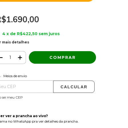
R$1.690,00
4
x de
R$422,50
sem juros
r mais detalhes
ALTERAR CEP
regas para o CEP:
Meios de envio
CALCULAR
o sei meu CEP
er ver a prancha ao vivo?
ama no WhatsApp pra ver detalhes da prancha.