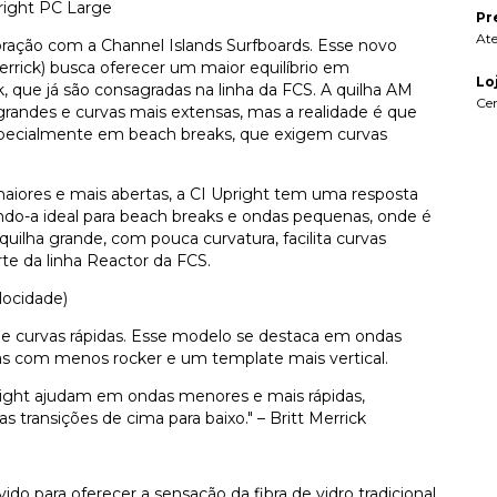
pright PC Large
Pr
At
ração com a Channel Islands Surfboards. Esse novo
rrick) busca oferecer um maior equilíbrio em
Lo
, que já são consagradas na linha da FCS. A quilha AM
Ce
s grandes e curvas mais extensas, mas a realidade é que
specialmente em beach breaks, que exigem curvas
aiores e mais abertas, a CI Upright tem uma resposta
ando-a ideal para beach breaks e ondas pequenas, onde é
uilha grande, com pouca curvatura, facilita curvas
te da linha Reactor da FCS.
locidade)
 curvas rápidas. Esse modelo se destaca em ondas
as com menos rocker e um template mais vertical.
pright ajudam em ondas menores e mais rápidas,
s transições de cima para baixo." – Britt Merrick
ido para oferecer a sensação da fibra de vidro tradicional