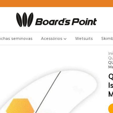
nchas seminovas
Acessórios
Wetsuits
Skimb
Iní
Qu
QU
M
Q
I
M