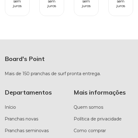
sem
sem
sem
sem
- 32,9L
1/2 -
35,2L -
9/16 -
juros
juros
juros
juros
- PU
29,7L
PU
31,9 -
PU
PU
Board's Point
Mais de 150 pranchas de surf pronta entrega.
Departamentos
Mais informações
Início
Quem somos
Pranchas novas
Política de privacidade
Pranchas seminovas
Como comprar