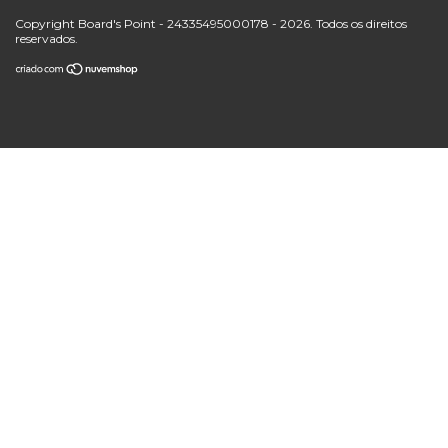
Copyright Board's Point - 24335495000178 - 2026. Todos os direitos
reservados.