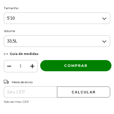
Tamanho
Volume
Guia de medidas
ALTERAR CEP
Entregas para o CEP:
Meios de envio
CALCULAR
Não sei meu CEP