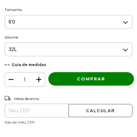
Tamanho
Volume
Guia de medidas
ALTERAR CEP
Entregas para o CEP:
Meios de envio
CALCULAR
Não sei meu CEP