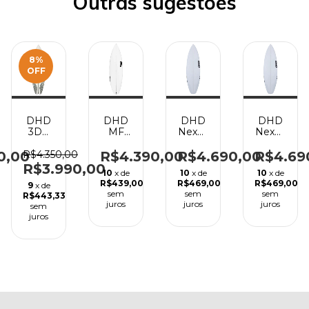
Outras sugestões
8
%
OFF
DHD
DHD
DHD
DHD
3DV
MF
Nexus
Nexus
SWALLOW-
DNA
6'0 x
5'8 x
5'8 x
5'10 x
20 x 2
19 1/8
0,00
R$4.350,00
R$4.390,00
R$4.690,00
R$4.69
19 x 2
19 x 2
11/16 -
x 2 3/8
R$3.990,00
10
x de
10
x de
10
x de
3/8 -
7/16 -
34L -
-28L -
R$439,00
R$469,00
R$469,00
9
x de
27,5L -
28,5L -
Eps
Eps
sem
sem
sem
R$443,33
EPS
PU
juros
juros
juros
sem
juros